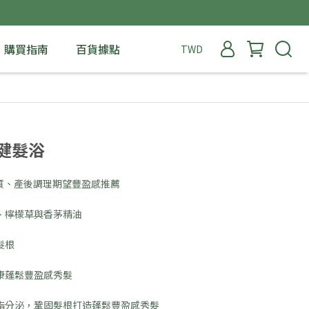
購買指南
百貨據點
TWD
健髮浴
質、產後調理期望豐盈感推薦
、檸檬草與香茅精油
髮根
康蓬鬆豐盈感秀髮
脂分泌，鞏固髮根打造蓬鬆豐盈感秀髮