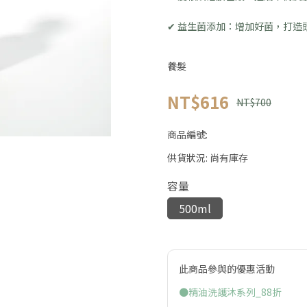
✔ 益生菌添加：增加好菌，打造
養髮
NT$616
NT$700
商品編號:
供貨狀況:
尚有庫存
容量
500ml
此商品參與的優惠活動
●精油洗護沐系列_88折