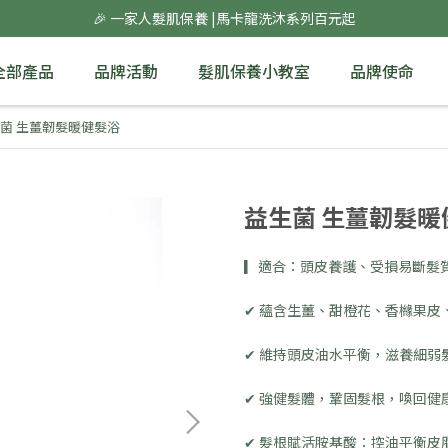
🎉 一家人髮肌保養 |馬卡龍洗沐系列百元起
全部產品
品牌活動
髮肌保養小教室
品牌使命
菌 生薑韌髮暖健髮浴
益生菌 生薑韌髮暖
▎適合：頭皮養護、受損易斷髮
✔ 蘊含生薑、甜橙花、香櫞果皮
✔ 維持頭皮油水平衡，滋養細弱
✔ 強健髮體，鞏固髮根，喚回健
✔ 髮根賦活胺基酸：控油平衡皮