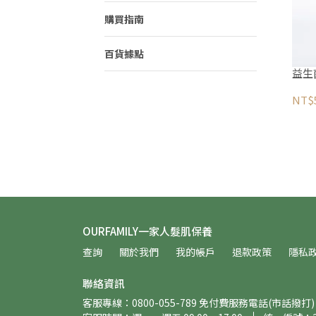
購買指南
百貨據點
益生
NT$
OURFAMILY一家人髮肌保養
查詢
關於我們
我的帳戶
退款政策
隱私
聯絡資訊
客服專線：0800-055-789 免付費服務電話(市話撥打) 