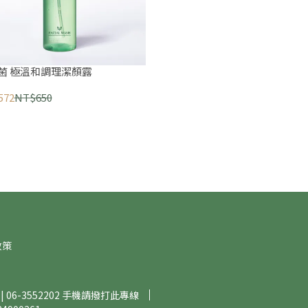
菌 極溫和調理潔顏露
572
NT$650
政策
| 06-3552202 手機請撥打此專線